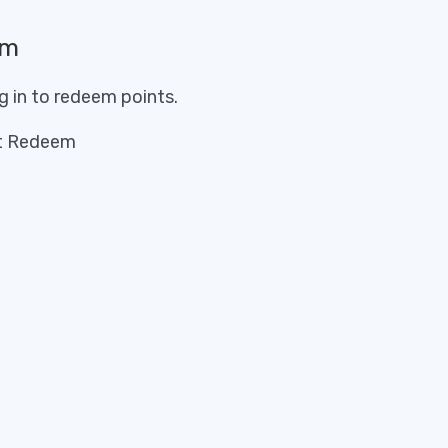
em
g in to redeem points.
t Redeem
max
ire