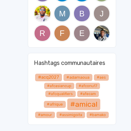
Hashtags communautaires
#acq2027
#adamaoua
#aes
#afcasiancup
#afconu17
#afcqualifiers
#afecam
#amical
#afrique
#amour
#assimigoita
#bamako