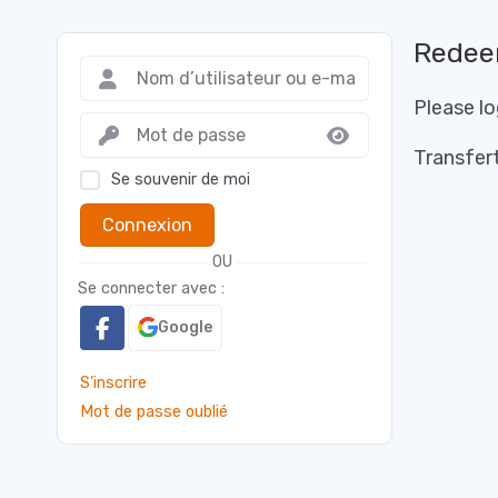
Rede
Please lo
Transfer
Glisser-déposer ou cliquer pour sélectionner
Se souvenir de moi
JPEG, PNG, GIF, WebP, MP4, WebM · Images maximales 8 Mo · Vidéos 
59 Mo
Connexion
OU
Se connecter avec :
Google
Annuler
Publier une histo
S’inscrire
Mot de passe oublié