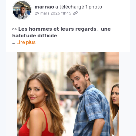
marnao
a téléchargé 1 photo
29 mars 2026 11h45
👀 𝗟𝗲𝘀 𝗵𝗼𝗺𝗺𝗲𝘀 𝗲𝘁 𝗹𝗲𝘂𝗿𝘀 𝗿𝗲𝗴𝗮𝗿𝗱𝘀… 𝘂𝗻𝗲
𝗵𝗮𝗯𝗶𝘁𝘂𝗱𝗲 𝗱𝗶𝗳𝗳𝗶𝗰𝗶𝗹𝗲
…
Lire plus