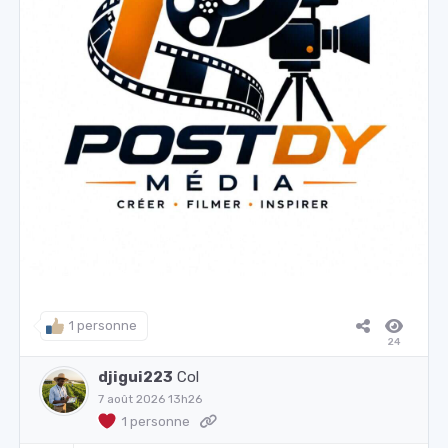
1 personne
24
djigui223
Col
7 août 2026 13h26
1 personne